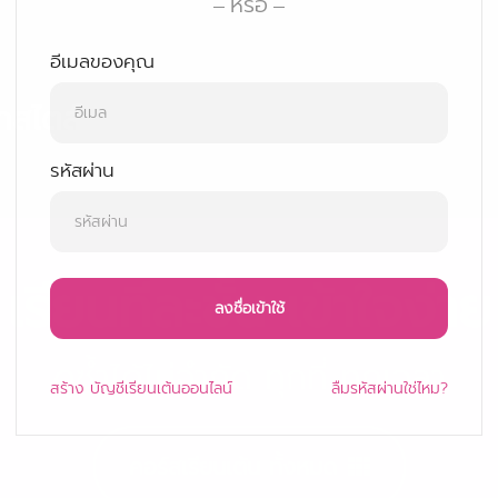
หรือ
อีเมลของคุณ
กสไตล์
รหัสผ่าน
เรียนทีละขั้น เข้าใจง่าย
ลงชื่อเข้าใช้
ดูซ้ำได้ไม่จำกัด ทุกที่ ทุกเวลา
สร้าง
บัญชีเรียนเต้นออนไลน์
ลืมรหัสผ่านใช่ไหม?
คอร์สเรียนเต้น ทั้งหมด