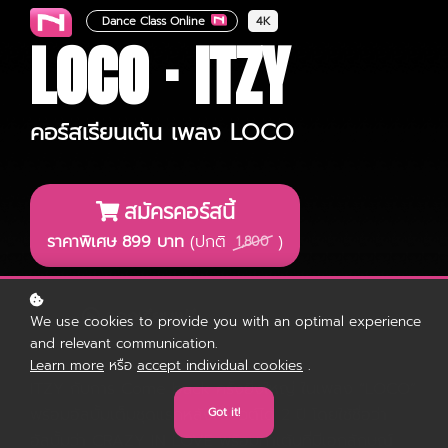
Dance Class Online
4K
LOCO · ITZY
คอร์สเรียนเต้น เพลง LOCO
สมัครคอร์สนี้
ราคาพิเศษ 899 บาท
(ปกติ
)
1,800
ลองเรียนฟรี
We use cookies to provide you with an optimal experience
and relevant communication.
Learn more
หรือ
accept individual cookies
.
ITZY กับการ Come back ครั้งยิ่งใหญ่ ในเพลง “LOCO”
พร้อมอัลบั้มเต็มชุดแรกหลังเดบิวต์ได้ 2 ปี โดยใช้ชื่อว่า
Got it!
อัลบั้มว่า CRAZY IN LOVE พร้อมท่าเต้นที่มีเอกลักษณ์